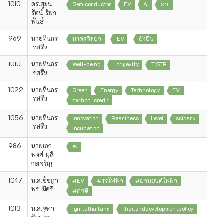
1010
ดร.สุมน
Semiconductor
EV
AI
อว.
รัตน์ ริยา
พันธ์
969
นายทินกร
มาตรวิทยา
EV
ยั่งยืน
รสรื่น
1010
นายทินกร
Well-being
Longevity
TISTR
รสรื่น
1022
นายทินกร
Green
Energy
Technology
EV
รสรื่น
carbon_credit
1056
นายทินกร
Innovation
Readiness
Level
scipark
รสรื่น
incubation
986
นายเอก
ev
พงศ์ มุสิ
กะเจริญ
1047
น.ส.ชัชฎา
#EV
#รถไฟฟ้า
#ยานยนต์ไฟฟ้า
พร มีศรี
#ภาษี
1013
น.ส.จุฑา
ignitethailand
thailanddevelopmentpolicy
ทิพ รุณ