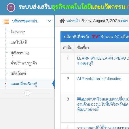
ระบบส่งเสริม
ธุรกิจเทคโนโลยี
และนวัตกรรม
หน้าหลัก
Friday, August 7, 2026
เวลา
บริการของ กปว.
โครงการ
บล๊อกที่เกี่ยวกับ
"EV"
จำนวน 22 บล๊อ
เทคโนโลยี
ลำดับ
ชื่อเรื่อง
ผู้เชี่ยวชาญ
1
LEARN WHILE EARN : PBRU D
คำปรึกษา/ลูกค้า
จ.เพชรบุรี
ผลิตภัณฑ์
2
AI Revolution in Education
แลกเปลี่ยนเรียนรู้
3
🚎🌊ถอดบทเรียนและแลกเปลี่ยนปร
งานด้าน อววน. ในพื้นที่จังหวัด
พัฒนาอย่างยั่
4
รายงานผลปฏิบัติงานกรรมการตร