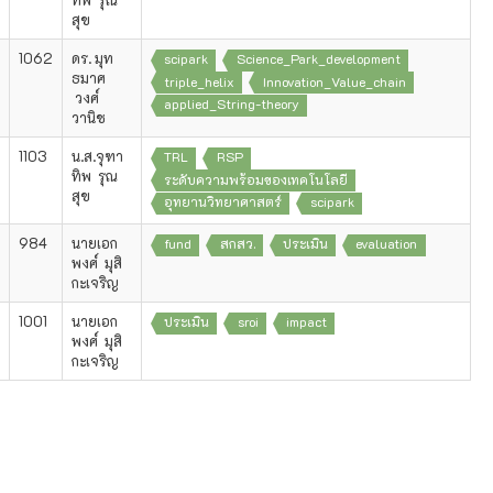
สุข
1062
ดร. มุท
scipark
Science_Park_development
ธมาศ
triple_helix
Innovation_Value_chain
วงศ์
applied_String-theory
วานิช
1103
น.ส.จุฑา
TRL
RSP
ทิพ รุณ
ระดับความพร้อมของเทคโนโลยี
สุข
อุทยานวิทยาศาสตร์
scipark
984
นายเอก
fund
สกสว.
ประเมิน
evaluation
พงศ์ มุสิ
กะเจริญ
1001
นายเอก
ประเมิน
sroi
impact
พงศ์ มุสิ
กะเจริญ