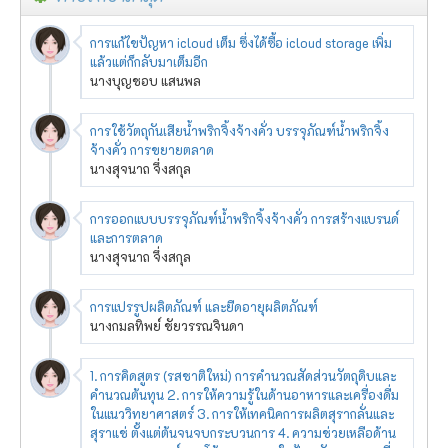
การแก้ไขปัญหา icloud เต็ม ซึ่งได้ซื้อ icloud storage เพิ่ม
แล้วแต่ก็กลับมาเต็มอีก
นางบุญชอบ แสนพล
การใช้วัตถุกันเสียน้ำพริกจิ้งจ้างคั่ว บรรจุภัณฑ์น้ำพริกจิ้ง
จ้างคั่ว การขยายตลาด
นางสุจนาถ จึ่งสกุล
การออกแบบบรรจุภัณฑ์น้ำพริกจิ้งจ้างคั่ว การสร้างแบรนด์
และการตลาด
นางสุจนาถ จึ่งสกุล
การแปรรูปผลิตภัณฑ์ และยืดอายุผลิตภัณฑ์
นางกมลทิพย์ ชัยวรรณจินดา
1. การคิดสูตร (รสชาติใหม่) การคำนวณสัดส่วนวัตถุดิบและ
คำนวณต้นทุน 2. การให้ความรู้ในด้านอาหารและเครื่องดื่ม
ในแนววิทยาศาสตร์ 3. การให้เทคนิคการผลิตสุรากลั่นและ
สุราแช่ ตั้งแต่ต้นจนจบกระบวนการ 4. ความช่วยเหลือด้าน