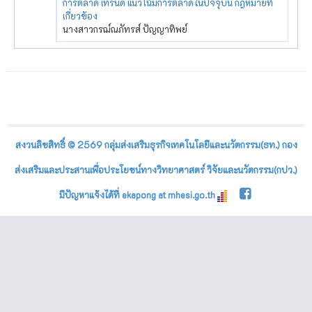
การตลาด เทรนด์ แนวโน้มการตลาดในปัจจุบัน กฎหมายที่
เกี่ยวข้อง
นางสาวกรฌ์ณภัทรส์ ปัญญาทิพย์
สงวนลิขสิทธิ์ © 2569 กลุ่มส่งเสริมธุรกิจเทคโนโลยีและนวัตกรรม(ธท.) กอง
ส่งเสริมและประสานเพื่อประโยชน์ทางวิทยาศาสตร์ วิจัยและนวัตกรรม(กปว.)
มีปัญหาแจ้งได้ที่ ekapong at mhesi.go.th