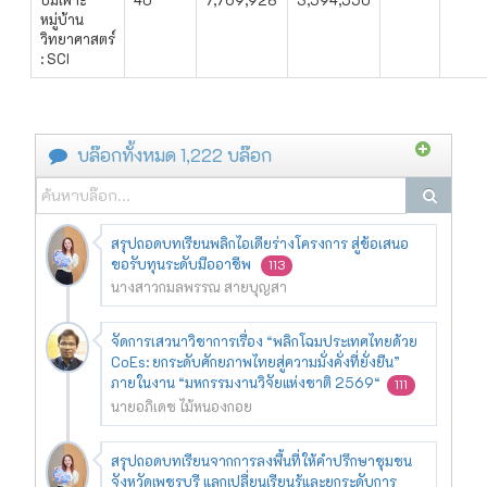
หมู่บ้าน
วิทยาศาสตร์
: SCI
บล๊อกทั้งหมด 1,222 บล๊อก
สรุปถอดบทเรียนพลิกไอเดียร่างโครงการ สู่ข้อเสนอ
ขอรับทุนระดับมืออาชีพ
113
นางสาวกมลพรรณ สายบุญสา
จัดการเสวนาวิชาการเรื่อง “พลิกโฉมประเทศไทยด้วย
CoEs: ยกระดับศักยภาพไทยสู่ความมั่งคั่งที่ยั่งยืน”
ภายในงาน “มหกรรมงานวิจัยแห่งชาติ 2569“
111
นายอภิเดช ไม้หนองกอย
สรุปถอดบทเรียนจากการลงพื้นที่ให้คำปรึกษาชุมชน
จังหวัดเพชรบุรี แลกเปลี่ยนเรียนรู้และยกระดับการ