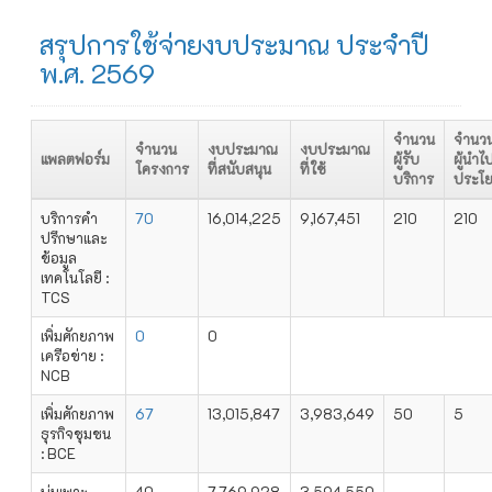
สรุปการใช้จ่ายงบประมาณ ประจำปี
พ.ศ. 2569
จำนวน
จำนว
จำนวน
งบประมาณ
งบประมาณ
แพลตฟอร์ม
ผู้รับ
ผู้นำไ
โครงการ
ที่สนับสนุน
ที่ใช้
บริการ
ประโย
บริการคำ
70
16,014,225
9,167,451
210
210
ปรึกษาและ
ข้อมูล
เทคโนโลยี :
TCS
เพิ่มศักยภาพ
0
0
เครือข่าย :
NCB
เพิ่มศักยภาพ
67
13,015,847
3,983,649
50
5
ธุรกิจชุมชน
: BCE
บ่มเพาะ
40
7,769,928
3,594,550