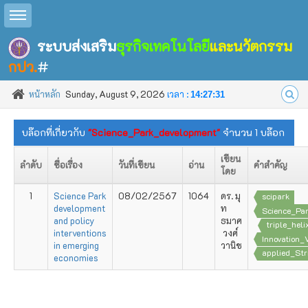
Toggle sidebar
ระบบส่งเสริม
ธุรกิจเทคโนโลยี
และนวัตกรรม
กปว.
#
หน้าหลัก
Sunday, August 9, 2026
เวลา :
14:27:31
บล๊อกที่เกี่ยวกับ
"Science_Park_development"
จำนวน 1 บล๊อก
เขียน
ลำดับ
ชื่อเรื่อง
วันที่เขียน
อ่าน
คำสำคัญ
โดย
1
Science Park
08/02/2567
1064
ดร. มุ
scipark
development
ท
Science_Pa
and policy
ธมาศ
triple_heli
interventions
วงศ์
Innovation_
in emerging
วานิช
applied_Str
economies