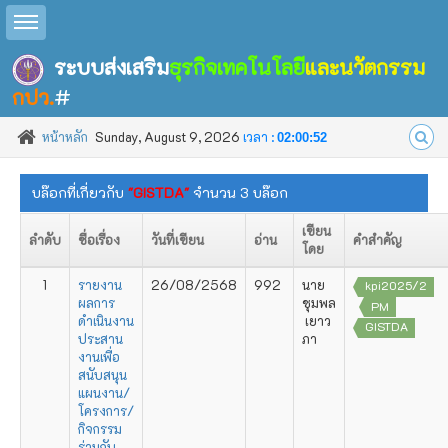
Toggle sidebar
ระบบส่งเสริม
ธุรกิจเทคโนโลยี
และนวัตกรรม
กปว.
#
หน้าหลัก
Sunday, August 9, 2026
เวลา :
02:00:53
บล๊อกที่เกี่ยวกับ
"GISTDA"
จำนวน 3 บล๊อก
เขียน
ลำดับ
ชื่อเรื่อง
วันที่เขียน
อ่าน
คำสำคัญ
โดย
1
รายงาน
26/08/2568
992
นาย
kpi2025/2
ผลการ
ชุมพล
PM
ดำเนินงาน
เยาว
GISTDA
ประสาน
ภา
งานเพื่อ
สนับสนุน
แผนงาน/
โครงการ/
กิจกรรม
ร่วมกับ