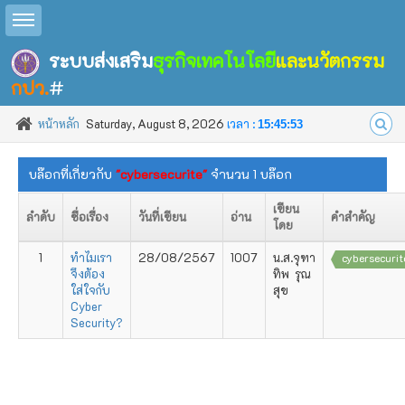
Toggle sidebar
ระบบส่งเสริม
ธุรกิจเทคโนโลยี
และนวัตกรรม
กปว.
#
หน้าหลัก
Saturday, August 8, 2026
เวลา :
15:45:53
บล๊อกที่เกี่ยวกับ
"cybersecurite"
จำนวน 1 บล๊อก
เขียน
ลำดับ
ชื่อเรื่อง
วันที่เขียน
อ่าน
คำสำคัญ
โดย
1
ทำไมเรา
28/08/2567
1007
น.ส.จุฑา
cybersecurit
จึงต้อง
ทิพ รุณ
ใส่ใจกับ
สุข
Cyber
Security?