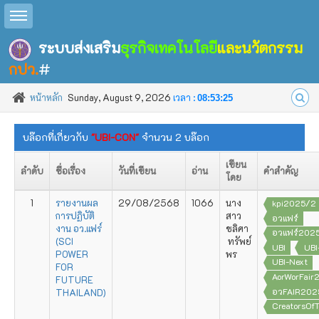
Toggle sidebar
ระบบส่งเสริม
ธุรกิจเทคโนโลยี
และนวัตกรรม
กปว.
#
หน้าหลัก
Sunday, August 9, 2026
เวลา :
08:53:25
บล๊อกที่เกี่ยวกับ
"UBI-CON"
จำนวน 2 บล๊อก
เขียน
ลำดับ
ชื่อเรื่อง
วันที่เขียน
อ่าน
คำสำคัญ
โดย
1
รายงานผล
29/08/2568
1066
นาง
kpi2025/2
การปฏิบัติ
สาว
อวแฟร์
งาน อว.แฟร์
ชลิศา
อวแฟร์202
(SCI
ทรัพย์
UBI
UBI
POWER
พร
UBI-Next
FOR
AorWorFair
FUTURE
อวFAIR202
THAILAND)
CreatorsOf