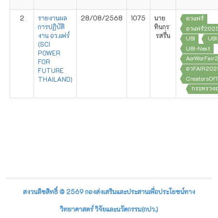
2
รายงานผล
28/08/2568
1075
นาย
อวแฟร์
การปฏิบัติ
ทินกร
อวแฟร์202
งาน อว.แฟร์
รสรื่น
UBI
UBI
(SCI
UBI-Next
POWER
AorWorFair
FOR
อวFAIR202
FUTURE
CreatorsOf
THAILAND)
กระทรวงอ
สงวนลิขสิทธิ์ © 2569 กองส่งเสริมและประสานเพื่อประโยชน์ทาง
วิทยาศาสตร์ วิจัยและนวัตกรรม(กปว.)