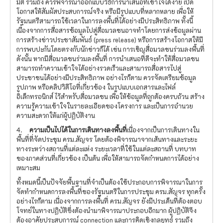
มิติ รวมถึง ควรพิจารณาออกแบบวิธีการนำเสนอที่เข้าใจได้ง่าย เปิด
โอกาสให้สัมผัสประสบการณ์จริง หรือมีรูปแบบที่หลากหลาย เพื่อให้
รัฐมนตรีสามารถใช้เวลาในการลงพื้นที่ได้อย่างมีประสิทธิภาพ ทั้งนี้
เนื่องจากการสื่อสารข้อมูลไปสู่สื่อมวลชนอาจทำโดยการส่งข้อมูลผ่าน
การสร้างข่าวประชาสัมพันธ์ (press release) หรือการสร้างโอกาสให้มี
การพบปะกันโดยตรงกับนักข่าวก็ได้ เช่น การเชิญสื่อมวลชนร่วมลงพื้นที่
ดังนั้น หากมีสื่อมวลชนร่วมลงพื้นที่ การนำเสนอที่ดีจะทำให้สื่อมวลชน
สามารถทำความเข้าใจได้อย่างรวดเร็วและสามารถสื่อสารไปสู่
ประชาชนได้อย่างมีประสิทธิภาพ อย่างไรก็ตาม ควรจัดเตรียมข้อมูล
รูปภาพ หรือคลิปวิดีโอที่เกี่ยวข้อง ในรูปแบบเอกสารและไฟล์
อิเล็กทรอนิกส์ ไว้สำหรับสื่อมวลชน เพื่อให้ข้อมูลที่ถูกต้องครบถ้วน สร้าง
ความรู้ความเข้าใจในรายละเอียดของโครงการ และเป็นการอำนวย
ความสะดวกให้แก่ผู้ปฏิบัติงาน
4.
ความเป็นไปได้ในการเดินทางลงพื้นที่
เนื่องจากเป็นการเดินทางใน
พื้นที่ที่จัดประชุม ครม.สัญจร โดยต้องพิจารณาจากเส้นทางและระยะ
ทางระหว่างสถานที่แต่ละแห่ง ระยะเวลาที่ใช้ในแต่ละสถานที่ บทบาท
ของภาคส่วนที่เกี่ยวข้อง เป็นต้น เพื่อให้สามารถจัดกำหนดการได้อย่าง
เหมาะสม
ทั้งหมดนี้เป็นปัจจัยพื้นฐานที่จำเป็นต้องใช้ประกอบการพิจารณาในการ
จัดทำกำหนดการลงพื้นที่ของรัฐมนตรีในการประชุม ครม.สัญจร ทุกครั้ง
อย่างไรก็ตาม เนื่องจากการลงพื้นที่ ครม.สัญจร ยังมีประเด็นที่ต้องตอบ
โจทย์ในทางปฏิบัติซึ่งต้องนำมาพิจารณาประกอบอีกมาก ผู้ปฏิบัติจึง
ต้องอาศัยประสบการณ์ connection และการคิดเชิงกลยุทธ์ รวมถึง