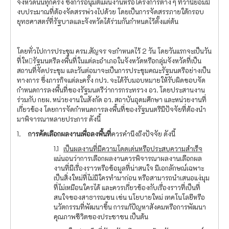
จังหวัดนั้นทุกครั้ง ซึ่งการอนุมัติแผนงานหรือโครงการต่าง ๆ ที่ว่านี้ย่อมมี
งบประมาณที่ต้องจัดสรรพ่วงไปด้วย โดยเป็นการจัดสรรภายใต้กรอบ
ยุทธศาสตร์ที่รัฐบาลและจังหวัดได้ร่วมกันกําหนดไว้ตั้งแต่ต้น
โดยทั่วไปการประชุม ครม.สัญจร จะกำหนดไว้ 2 วัน โดยวันแรกจะเป็นวัน
ที่ใหรัฐมนตรีลงพื้นที่ในแต่ละอําเภอในจังหวัดหรือกลุ่มจังหวัดที่เป็น
สถานที่จัดประชุม และวันต่อมาจะเป็นการประชุมคณะรัฐมนตรีอย่างเป็น
ทางการ ซึ่งภารกิจแต่ละครั้ง กปว. จะได้รับมอบหมายให้รับผิดชอบจัด
กำหนดการลงพื้นที่ของรัฐมนตรีว่าการกระทรวง อว. โดยประสานงาน
ร่วมกับ กยผ. หน่วยงานในสังกัด อว. สถาบันอุดมศึกษา และหน่วยงานที่
เกี่ยวข้อง โดยการจัดกำหนดการลงพื้นที่ของรัฐมนตรีมีปัจจัยที่ต้องนำ
มาพิจารณาหลายประการ ดังนี้
1.
การคัดเลือกผลงานเพื่อลงพื้นที่
ควรคำนึงถึงปัจจัย ดังนี้
1.1
เป็นผลงานที่มีความโดดเด่นหรือประสบความสำเร็จ
แน่นอนว่าการเลือกผลงานควรพิจารณาผลงานเลือกผล
งานที่มีเรื่องราวหรือข้อมูลที่น่าสนใจ มีเอกลักษณ์เฉพาะ
เป็นสิ่งใหม่ที่ไม่มีใครทำมาก่อน หรือสามารถนำเสนอแง่มุม
ที่ไม่เหมือนใครได้ และควรเกี่ยวข้องกับเรื่องราวที่เป็นที่
สนใจของสาธารณชน เช่น นโยบายใหม่ เทคโนโลยีหรือ
นวัตกรรมที่พัฒนาขึ้น การแก้ปัญหาสังคมหรือการพัฒนา
คุณภาพชีวิตของประชาชน เป็นต้น