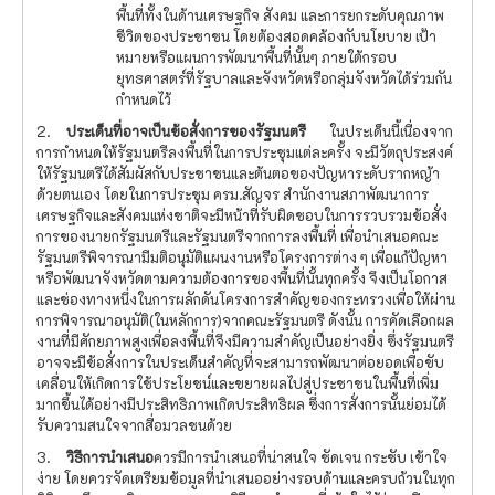
พื้นที่ทั้งในด้านเศรษฐกิจ สังคม และการยกระดับคุณภาพ
ชีวิตของประชาชน โดยต้องสอดคล้องกับนโยบาย เป้า
หมายหรือแผนการพัฒนาพื้นที่นั้นๆ ภายใต้กรอบ
ยุทธศาสตร์ที่รัฐบาลและจังหวัดหรือกลุ่มจังหวัดได้ร่วมกัน
กําหนดไว้
2.
ประเด็นที่อาจเป็นข้อสั่งการของรัฐมนตรี
ในประเด็นนี้เนื่องจาก
การกําหนดให้รัฐมนตรีลงพื้นที่ในการประชุมแต่ละครั้ง จะมีวัตถุประสงค์
ให้รัฐมนตรีได้สัมผัสกับประชาชนและต้นตอของปัญหาระดับรากหญ้า
ด้วยตนเอง โดยในการประชุม ครม.สัญจร สำนักงานสภาพัฒนาการ
เศรษฐกิจและสังคมแห่งชาติจะมีหน้าที่รับผิดชอบในการรวบรวมข้อสั่ง
การของนายกรัฐมนตรีและรัฐมนตรีจากการลงพื้นที่ เพื่อนำเสนอคณะ
รัฐมนตรีพิจารณามีมติอนุมัติแผนงานหรือโครงการต่าง ๆ เพื่อแก้ปัญหา
หรือพัฒนาจังหวัดตามความต้องการของพื้นที่นั้นทุกครั้ง จึงเป็นโอกาส
และช่องทางหนึ่งในการผลักดันโครงการสำคัญของกระทรวงเพื่อให้ผ่าน
การพิจารณาอนุมัติ(ในหลักการ)จากคณะรัฐมนตรี ดังนั้น การคัดเลือกผล
งานที่มีศักยภาพสูงเพื่อลงพื้นที่จึงมีความสำคัญเป็นอย่างยิ่ง ซึ่งรัฐมนตรี
อาจจะมีข้อสั่งการในประเด็นสำคัญที่จะสามารถพัฒนาต่อยอดเพื่อขับ
เคลื่อนให้เกิดการใช้ประโยชน์และขยายผลไปสู่ประชาชนในพื้นที่เพิ่ม
มากขึ้นได้อย่างมีประสิทธิภาพเกิดประสิทธิผล ซึ่งการสั่งการนั้นย่อมได้
รับความสนใจจากสื่อมวลชนด้วย
3.
วิธีการนำเสนอ
ควรมีการนำเสนอที่น่าสนใจ ชัดเจน กระชับ เข้าใจ
ง่าย โดยควรจัดเตรียมข้อมูลที่นำเสนออย่างรอบด้านและครบถ้วนในทุก