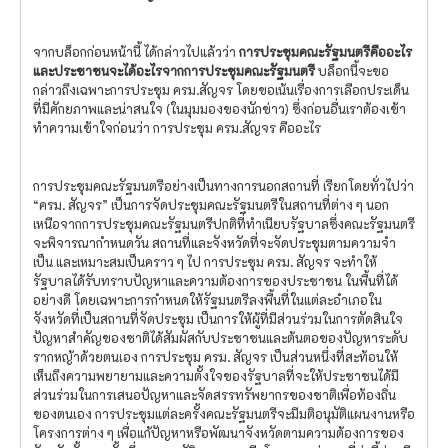
จากบล็อกก่อนหน้านี้ ได้กล่าวไปแล้วว่า
การประชุมคณะรัฐมนตรีคืออะไร
และประชาชนจะได้อะไรจากการประชุมคณะรัฐมนตรี
บล็อกนี้จะขอ
กล่าวถึงเฉพาะการประชุม ครม.สัญจร โดยขอเน้นเรื่องการเลือกประเด็น
ที่มีศักยภาพและน่าสนใจ (ในมุมมองของนักข่าว) ซึ่งก่อนอื่นเราต้องเข้า
ทำความเข้าใจก่อนว่า การประชุม ครม.สัญจร คืออะไร
การประชุมคณะรัฐมนตรีอย่างเป็นทางการนอกสถานที่ เรียกโดยทั่วไปว่า
“ครม. สัญจร” เป็นการจัดประชุมคณะรัฐมนตรีในสถานที่ต่าง ๆ นอก
เหนือจากการประชุมคณะรัฐมนตรีปกติที่ทําเนียบรัฐบาลซึ่งคณะรัฐมนตรี
จะพิจารณากําหนดวัน สถานที่และจังหวัดที่จะจัดประชุมตามความจํา
เป็น และเหมาะสมเป็นคราว ๆ ไป การประชุม ครม. สัญจร จะทําให้
รัฐบาลได้รับทราบปัญหาและความต้องการของประชาชน ในพื้นที่ได้
อย่างดี โดยเฉพาะการกําหนดให้รัฐมนตรีลงพื้นที่ในแต่ละอําเภอใน
จังหวัดที่เป็นสถานที่จัดประชุม เป็นการให้ผู้ที่มีส่วนร่วมในการตัดสินใจ
ปัญหาสําคัญของชาติได้สัมผัสกับประชาชนและต้นตอของปัญหาระดับ
รากหญ้าด้วยตนเอง การประชุม ครม. สัญจร เป็นส่วนหนึ่งที่สะท้อนให้
เห็นถึงความพยายามและความตั้งใจของรัฐบาลที่จะให้ประชาชนได้มี
ส่วนร่วมในการเสนอปัญหาและจัดสรรทรัพยากรของชาติเพื่อท้องถิ่น
ของตนเอง การประชุมแต่ละครั้งคณะรัฐมนตรีจะมีมติอนุมัติแผนงานหรือ
โครงการต่าง ๆ เพื่อแก้ปัญหาหรือพัฒนาจังหวัดตามความต้องการของ