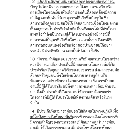
1.2
เป็นประเด็นที่ทันสมัยหรือสอดคล้องกับสถานการณ์
ปัจจุบัน
โดยพิจารณาสถานการณ์สังคม เศรษฐกิจ หรือ
การเมืองในขณะนั้น เพื่อเลือกประเด็นที่สอดคล้องมีความ
สำคัญ และสัมพันธ์กับเหตุการณ์ที่เกิดขึ้นปัจจุบัน ซึ่ง
สามารถดึงดูดความสนใจได้ โดยสามารถเชื่อมโยงผลงาน
กับเหตุการณ์ในข่าวที่กำลังเกิดขึ้นหรือแนวโน้มที่กำลังมา
แรงหรือกำลังเป็นกระแสได้ โดยเฉพาะอย่างยิ่งกรณีที่
สามารถแก้ปัญหาที่เกิดขึ้นในช่วงเวลานั้นๆ หรือกรณีที่
สามารถตอบสนองข้อเรียกร้องของประชาชนได้อย่าง
รวดเร็ว มีประสิทธิภาพ และเป็นไปอย่างยั่งยืน
1.3
มีความสำคัญต่อประชาชนหรือมีผลกระทบในวงกว้าง
ควรพิจารณาเลือกประเด็นที่มีผลกระทบโดยตรงต่อชีวิต
ประจำวันหรือคุณภาพชีวิตของประชาชน ส่งผลกระทบต่อ
สังคมหรือชุมชน ทั้งในเชิงนโยบาย เศรษฐกิจ หรือ
วัฒนธรรม อย่างชัดเจน โดยเฉพาะอย่างยิ่ง ควรเป็นผล
งานที่มีผู้ได้รับประโยชน์ทั้งทางตรงและทางอ้อมจำนวน
มากซึ่งเป็นประเด็นที่สื่อมวลชนให้ความสนใจมากกว่า
โครงการที่มีผู้ได้รับประโยชน์เพียงรายเดียวหรือในวง
จำกัด
1.4
มีประเด็นที่สามารถต่อยอดให้เกิดผลในทางปฏิบัติเพื่อ
แก้ไขปัญหาหรือพัฒนาพื้นที่
ควรพิจารณาเลือกโครงการที่
มีความสำคัญของกระทรวงและมีศักยภาพสูงในการต่อย
อดเพื่อให้เกิดการขยายผล เพื่อประโยชน์ในการพัฒนา