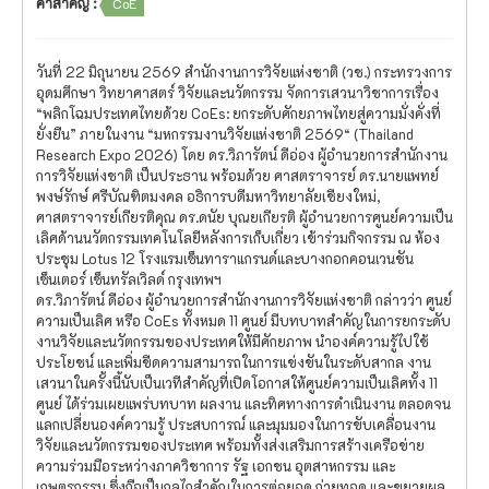
คำสำคัญ :
CoE
วันที่ 22 มิถุนายน 2569 สำนักงานการวิจัยแห่งชาติ (วช.) กระทรวงการ
อุดมศึกษา วิทยาศาสตร์ วิจัยและนวัตกรรม จัดการเสวนาวิชาการเรื่อง
“พลิกโฉมประเทศไทยด้วย CoEs: ยกระดับศักยภาพไทยสู่ความมั่งคั่งที่
ยั่งยืน” ภายในงาน “มหกรรมงานวิจัยแห่งชาติ 2569“ (Thailand
Research Expo 2026) โดย ดร.วิภารัตน์ ดีอ่อง ผู้อำนวยการสำนักงาน
การวิจัยแห่งชาติ เป็นประธาน พร้อมด้วย ศาสตราจารย์ ดร.นายแพทย์
พงษ์รักษ์ ศรีบัณฑิตมงคล อธิการบดีมหาวิทยาลัยเชียงใหม่,
ศาสตราจารย์เกียรติคุณ ดร.ดนัย บุณยเกียรติ ผู้อำนวยการศูนย์ความเป็น
เลิศด้านนวัตกรรมเทคโนโลยีหลังการเก็บเกี่ยว เข้าร่วมกิจกรรม ณ ห้อง
ประชุม Lotus 12 โรงแรมเซ็นทาราแกรนด์และบางกอกคอนเวนชัน
เซ็นเตอร์ เซ็นทรัลเวิลด์ กรุงเทพฯ
ดร.วิภารัตน์ ดีอ่อง ผู้อำนวยการสำนักงานการวิจัยแห่งชาติ กล่าวว่า ศูนย์
ความเป็นเลิศ หรือ CoEs ทั้งหมด 11 ศูนย์ มีบทบาทสำคัญในการยกระดับ
งานวิจัยและนวัตกรรมของประเทศให้มีศักยภาพ นำองค์ความรู้ไปใช้
ประโยชน์ และเพิ่มขีดความสามารถในการแข่งขันในระดับสากล งาน
เสวนาในครั้งนี้นับเป็นเวทีสำคัญที่เปิดโอกาสให้ศูนย์ความเป็นเลิศทั้ง 11
ศูนย์ ได้ร่วมเผยแพร่บทบาท ผลงาน และทิศทางการดำเนินงาน ตลอดจน
แลกเปลี่ยนองค์ความรู้ ประสบการณ์ และมุมมองในการขับเคลื่อนงาน
วิจัยและนวัตกรรมของประเทศ พร้อมทั้งส่งเสริมการสร้างเครือข่าย
ความร่วมมือระหว่างภาควิชาการ รัฐ เอกชน อุตสาหกรรม และ
เกษตรกรรม ซึ่งถือเป็นกลไกสำคัญในการต่อยอด ถ่ายทอด และขยายผล