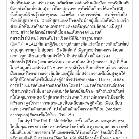
พันธุ์ที่ไม่แน่นอน สร้างรากฐานที่แข็งแกร่งสำหรับผลิตเนื้อเกรดพรีเมี่ยมที่
มีลายไขมันสม่ำเสมอ) การพัฒาสูตรอาหารสัตว์อัตลักษณ์ท้องถิ่น (GI)
จัดตั้งศูนย์เรียนรู้ระดับชุมชน 1 แห่งเพื่อการจัดการทรัพยากรอย่างยั่งยืน
จัดหลักสูตรอบรม 10 หลักสูตรและสร้างเครือข่ายผู้เลี้ยงโคต้นน้ำ 5 เครือ
ข่ายเพื่อพัฒนาศักยภาพเกษตรกร และลดต้นทุนการผลิตอย่างเป็นรูป
ธรรม สร้างอัตลักษณ์รสชาติเนื้อ และเส้นทาง GI แบรนด์
กลางน้ำ (
10 ลบ.)
ยกระดับโรงเชือดให้ได้มาตรฐานสากล
(GMP/HALAL) พัฒนาผู้เชี่ยวชาญด้านการตัดแต่งเนื้อ การผลิตภัณฑ์แป
รณุปคุณภาพสูง ไม่น้อยกว่า 5 ผลิตภัณฑ์ เพื่อทลายกำแพงการส่งออก
ลดการสูญเสีย และเพิ่มมูลค่าให้กับชิ้นส่วนเนื้อทั้งหลักและรอง
ปลายน้ำ (
18 ลบ.)
แพลตฟอร์มตรวจสอบย้อนกลับ (traceability) ที่เชื่อม
โยงข้อมูลตั้งแต่ฟาร์ม DNA อาหาร จนถึงโรงเชือด สร้างกลไกความร่วม
มือและเครือข่ายระหว่างผู้ผลิตและผู้ซื้อ เพื่อสร้างความเชื่อมั่นสูงสุดให้
แก่ผู้บริโภคระดับพรีเมี่ยมและคู่ค้าต่างประเทศ (Market Linkage) และ
การสร้างแบรนด์และเจาะตลาดโลก โดยสร้างแบรนด์ร่ม/แบรนด์กลาง
“อีสานวากิวพรีเมี่ยม” และพัฒนาอัตลักษณ์สินค้า GI ผลักดันผลิตภัณฑ์
เนื้อโคคุณภาพพสูงเข้าสู่ตลาดต่างประเทศ วิเคราะห์ตลาดพรีเมี่ยมเพื่อ
สร้างแรงจูงใจทางการตลาดและขับเคลื่อนเศรษฐกิจใหม่ เพื่อเปลี่ยน
สถานะจากสินค้าเกษตรทั่วไป เป็นสินค้านวัตกรรมพรีเมี่ยม (product
champion) ที่แข่งขันได้กับวากิวนำเข้า
โดยสรุป The Roi-Et Modelเป็นการขับเคลื่อนอนาคตอุตสหกรรม
โคเนื้อคุณภาพ ยกระดับจากอาชีพเสริมครัวเรือน สู่ระบบอุตสาหกรรมพรี
เมี่ยมที่แม่นยำ ตรวจสอบได้ และแข่งขันได้ในระดับโลก โดยมีตัวชี้วัด
หรือผลผลิตที่เป็นรูปธรรม ได้แก่ โคแม่พันธุ์ที่ได้จากน้ำเชื้อแยกเพศ 500