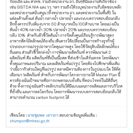
ร้อยเอ็ด และ สวทช. รวมถึงหน่วยงาน อว. อื่นๆที่มีผลงานที่เกี่ยวข้อง
เช่น GISTDA NIA และ วว. ฯลฯ รวมถึงให้ระบุหน่วยงานรับผิดชอบหลัก
และหน่วยงานสนับสนุน (ทั้งหน่วยงาน อว. และหน่วยงานในพื้นที่) ใน
แต่ละด้านตั้งแต่ ต้นน้ำ กลางน้ำ ปลายน้ำ และระบบตรวจสอบย้อนกลับ
อีกทั้งควรปรับเพิ่มงบจาก 50 ล้านบาทเป็น 100ล้านบาท โดยแบ่งเป็น
ต้นน้ำ 40% กลางน้ำ 30% ปลายน้ำ 20% และระบบตรวจสอบย้อน
กลับ 10% สำหรับตัวชี้วัดต้นน้ำ การจัดตั้งศูนย์เรียนรู้การพัฒาสูตร
อาหารสัตว์อัตลักษณ์ท้องถิ่น เห็นควรให้เปลี่ยนเป็นการสร้างธุรกิจผู้
ประกอบการแปรรูปอาหารโคคุณภาพสูง โดยใช้วัตถุดิบอัตลักษณ์ท้อง
ถิ่นแทน ส่วนตัวชี้วัดกล่งน้ำ การพัฒนาผลิตภัณฑ์ ควรพัฒนาแค่ 2
ผลิตภัณฑ์ คือ ผลิตภัณฑ์ที่เป็นเนื้อสด ที่ส่งเข้าโมเดิร์นเทรด โดยพัฒนา
ทั้งคุณภาพและปริมาณ และผลิตภัณฑ์แปรรูป โดยต้องไปศึกษาเพิ่มเติม
ว่าเนื้อวากิวส่วนใหญ่ที่แปรรูป ตลาดมีความต้องการในรูปแบบใด ให้คัด
เลือกมา 1ผลิตภัณฑ์ สำหรับการพัฒนาโครงการภายใต้ Master Plan นี้
ควรต้องเน้นเป้าหมายคือการเกษตรแบบยั่งยืน ที่ตอบโจทย์ในมิติอื่นๆ
ด้วย ทั้งการมุ่งเน้นสร้างหลักประกันให้มีแบบแผนการผลิตและการบริโภค
ที่ยั่งยืน และการลดโลกร้อน โดยการพัฒนาระบบตรวจสอบย้อนกลับให้
สามารถคำนวณ carbon footprint ได้
เขียนโดย :
นายชุมพล เยาวภา
สอบถามข้อมูลเพิ่มเติม :
chumpon@mhesi.go.th