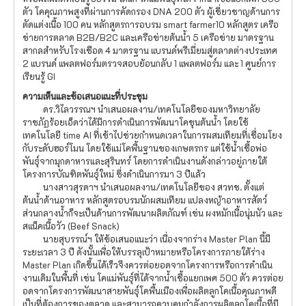
ตัว โคคุณภาพสูงที่ผ่านการคัดกรอง DNA 200 ตัว ผู้เชี่ยวชาญด้านการ
ตัดแต่งเนื้อ 100 คน หลักสูตรการอบรม smart farmer10 หลักสูตร เครือ
ข่ายการตลาด B2B/B2C และเครือข่ายต้นน้ำ 5 เครือข่าย มาตรฐาน
สากลสำหรับโรงเชือด 4 มาตรฐาน แบรนด์พรีเมี่ยมสู่ตลาดต่างประเทศ
2 แบรนด์ แพลตฟอร์มตรวจสอบย้อนกลับ 1 แพลตฟอร์ม และ 1 ศูนย์การ
เรียนรู้ GI
ความเห็นและข้อเสนอแนะที่ประชุม
ดร.วิไลวรรณฯ นำเสนอผลงาน/เทคโนโลยีของมหาวิทยาลัย
ราชภัฏร้อยเอ็ดว่าได้มีการดำเนินการพัฒนาโคขุนต้นน้ำ โดยใช้
เทคโนโลยี time AI ที่เข้าไปช่วยกำหนดเวลาในการผสมเทียมที่เชื่อมโยง
กับระดับฮอร์โมน โดยใช้แม่โคพื้นฐานของเกษตรกร แต่ใช้น้ำเชื้อพ่อ
พันธุ์จากมุกดาหารและสุรินทร์ โดยการดำเนินงานดังกล่าวอยู่ภายใต้
โครงการบัณฑิตพันธุ์ใหม่ ซึ่งดำเนินการมา 3 ปีแล้ว
นางสาวสุรดาฯ นำเสนอผลงาน/เทคโนโลยีของ สวทช. ตั้งแต่
ต้นน้ำด้านอาหาร หลักสูตรอบรมนักผสมเทียม แปลงหญ้าอาหารสัตว์
ส่วนกลางน้ำก็จะเป็นด้านการพัฒนาผลิตภัณฑ์ เช่น ผงหมักเนื้อนุ่มนัว และ
สแน็คเนื้อวัว (Beef Snack)
นายสุบรรณ์ฯ ให้ข้อเสนอแนะว่า เนื่องจากร่าง Master Plan นี้มี
ระยะเวลา 3 ปี ดังนั้นเพื่อให้บรรลุเป้าหมายหรือโครงการภายใต้ร่าง
Master Plan เกิดขึ้นได้เร็วจึงควรต่อยอดจากโครงการหรือการดำเนิน
งานเดิมในพื้นที่ เช่น โคแม่พันธุ์ที่ได้จากน้ำเชื้อแยกเพศ 500 ตัว ควรต่อย
อดจากโครงการพัฒนาสายพันธุ์โคพื้นเมืองเพื่อผลิตลูกโคเนื้อคุณภาพดี
เป็นที่ต้องการของตลาด และสามารถควบคุมกำลังการผลิตลูกโคเนื้อที่มี