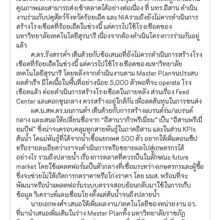
คุณภาพและสามารถส่งเข้าตลาดได้อย่างต่อเนื่อง ที่ มทร.อีสาน ดำเนิน
งานร่วมกับปศุสัตว์จังหวัดร้อยเอ็ด และ NIAรวมถึงยังไม่ควรดำเนินการ
สร้างโรงเชือดที่ร้อยเอ็ดในช่วงนี้ แต่ควรไปใช้โรงเชือดของ
มหาวิทยาลัยเทคโนโลยีสุรนารี เนื่องจากต้องดำเนินโครงการร่วมกันอยู่
แล้ว
ศ.ดร.รังสรรค์ฯ เห็นด้วยกับข้อเสนอที่ยังไม่ควรดำเนินการสร้างโรง
เชือดที่ร้อยเอ็ดในช่วงนี้ แต่ควรไปใช้โรงเชือดของมหาวิทยาลัย
เทคโนโลยีสุรนารี โดยหลังจากดำเนินงานตาม Master Planจนประสบ
ผลสำเร็จ มีโคเนื้อในพื้นที่อย่างน้อย 5,000 ตัวพอที่จะ operate โรง
เชือดแล้ว ค่อยดำเนินการสร้างโรงเชือดในภายหลัง ส่วนเรื่อง Feed
Center และคอกขุนกลาง ควรสร้างอยู่ใกล้กัน เพื่อลดต้นทุนในการขนส่ง
ผศ.น.สพ.ดร.มนกานต์ฯ เห็นด้วยกับการสร้างแบรนด์ร่ม/แบรนด์
กลาง และเสนอให้เปลี่ยนชื่อจาก “อีสานวากิวพรีเมี่ยม” เป็น “อีสานพรีเมี่
ยมบีฟ” ซึ่งน่าจะครอบคลุมทุกสายพันธุ์ในภาคอีสาน และในส่วน KPIs
ต้นน้ำ โคแม่พันธุ์ที่ได้จากน้ำเชื้อแยกเพศ 500 ตัว อยากให้เพิ่มคอนเซ็ป
หรือรายละเอียดว่าเราจะดำเนินการหรือขยายผลไปสู่เกษตรกรได้
อย่างไร รวมถึงปลายน้ำ เรื่องการตลาดที่ควรเป็นในลักษณะ future
market โดยใช้แพลตฟอร์มเป็นตัวกลางที่เชื่อมระหว่างเกษตรกรและผู้ซื้อ
ซึ่งจะช่วยไม่ให้เกิดการกดราคาหรือโก่งราคา โดย มมส. พร้อมที่จะ
พัฒนาหรือนำแพลตฟอร์มระบบตรวจสอบย้อนกลับมาใช้ในการเก็บ
ข้อมูล วิเคราะห์และเชื่อมโยงตั้งแต่ต้นน้ำจนถึงปลายน้ำ
นายเอกพงศ์ฯ เสนอให้เพิ่มผลงาน/เทคโนโลยีของหน่วยงาน อว.
ที่มานำเสนอเพิ่มเติมในร่าง Master Planทั้ง มหาวิทยาลัยราชภัฏ