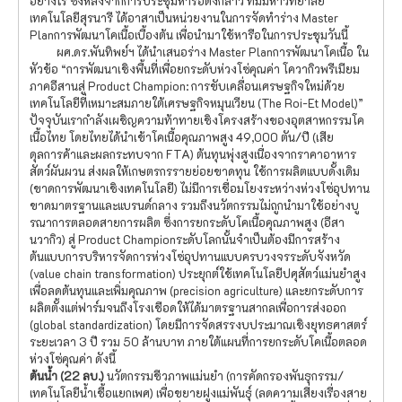
อย่างไร ซึ่งหลังจากการประชุมหารือดังกล่าว ทีมมหาวิทยาลัย
เทคโนโลยีสุรนารี ได้อาสาเป็นหน่วยงานในการจัดทำร่าง Master
Planการพัฒนาโคเนื้อเบื้องต้น เพื่อนำมาใช้หารือในการประชุมวันนี้
ผศ.ดร.พันทิพย์ฯ ได้นำเสนอร่าง Master Planการพัฒนาโคเนื้อ ใน
หัวข้อ “การพัฒนาเชิงพื้นที่เพื่อยกระดับห่วงโซ่คุณค่า โควากิวพรีเมียม
ภาคอีสานสู่ Product Champion: การขับเคลื่อนเศรษฐกิจใหม่ด้วย
เทคโนโลยีที่เหมาะสมภายใต้เศรษฐกิจหมุนเวียน (The Roi-Et Model)”
ปัจจุบันเรากำลังเผชิญความท้าทายเชิงโครงสร้างของอุตสาหกรรมโค
เนื้อไทย โดยไทยได้นำเข้าโคเนื้อคุณภาพสูง 49,000 ตัน/ปี (เสีย
ดุลการค้าและผลกระทบจาก FTA) ต้นทุนพุ่งสูงเนื่องจากราคาอาหาร
สัตว์ผันผวน ส่งผลให้เกษตรกรรายย่อยขาดทุน ใช้การผลิตแบบดั้งเดิม
(ขาดการพัฒนาเชิงเทคโนโลยี) ไม่มีการเชื่อมโยงระหว่างห่วงโซ่อุปทาน
ขาดมาตรฐานและแบรนด์กลาง รวมถึงนวัตกรรมไม่ถูกนำมาใช้อย่างบู
รณาการตลอดสายการผลิต ซึ่งการยกระดับโคเนื้อคุณภาพสูง (อีสา
นวากิว) สู่ Product Championระดับโลกนั้นจำเป็นต้องมีการสร้าง
ต้นแบบการบริหารจัดการห่วงโซ่อุปทานแบบครบวงจรระดับจังหวัด
(value chain transformation) ประยุกต์ใช้เทคโนโลยีปศุสัตว์แม่นยำสูง
เพื่อลดต้นทุนและเพิ่มคุณภาพ (precision agriculture) และยกระดับการ
ผลิตตั้งแต่ฟาร์มจนถึงโรงเชือดให้ได้มาตรฐานสากลเพื่อการส่งออก
(global standardization) โดยมีการจัดสรรงบประมาณเชิงยุทธศาสตร์
ระยะเวลา 3 ปี รวม 50 ล้านบาท ภายใต้แผนที่การยกระดับโคเนื้อตลอด
ห่วงโซ่คุณค่า ดังนี้
ต้นน้ำ (
22 ลบ.)
นวัตกรรมชีวภาพแม่นยำ (การคัดกรองพันธุกรรม/
เทคโนโลยีน้ำเชื้อแยกเพศ) เพื่อขยายฝูงแม่พันธุ์ (ลดความเสี่ยงเรื่องสาย