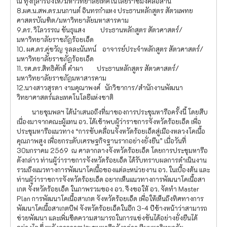
ณ ทุ่งกุลาร้องไห้/มหาวิทยาลัยเทคโนโลยีราชมงคลอีสาน
8.ผศ.น.สพ.ดร.มนกานต์ อินทรกำแหง ประธานหลักสูตร สัตวแพทย
ศาสตรบัณฑิต/มหาวิทยาลัยมหาสารคาม
9.ดร. วิไลวรรณ ขันธุแสง ประธานหลักสูตร สัตวศาสตร์/
มหาวิทยาลัยราชภัฏร้อยเอ็ด
10. ผศ.ดร.คู่ขวัญ จุลละนันทน์ อาจารย์ประจำหลักสูตร สัตวศาสตร์/
มหาวิทยาลัยราชภัฏร้อยเอ็ด
11. รศ.ดร.สิทธิศักดิ์ คำผา ประธานหลักสูตร สัตวศาสตร์/
มหาวิทยาลัยราชภัฏมหาสารคาม
12.นางสาวสุรดา งามคุณาพงศ์ นักวิชาการ/สำนักงานพัฒนา
วิทยาศาสตร์และเทคโนโลยีแห่งชาติ
นายชุมพลฯ ได้นำเสนอถึงที่มาของการประชุมหารือครั้งนี้ โดยสืบ
เนื่องมาจากคณะผู้แทน อว. ได้เข้าพบผู้ว่าราชการจังหวัดร้อยเอ็ด เพื่อ
ประชุมหารือแนวทาง “การขับคลื่อนจังหวัดร้อยเอ็ดสู่เมืองหลวงโคเนื้อ
คุณภาพสูง เพื่อยกระดับเศรษฐกิจฐานรากอย่างยั่งยืน” เมื่อวันที่
30มกราคม 2569 ณ ศาลากลางจังหวัดร้อยเอ็ด โดยการประชุมหารือ
ดังกล่าว ท่านผู้ว่าราชการจังหวัดร้อยเอ็ด ได้รับทราบผลการดำเนินงาน
รวมถึงแนวทางการพัฒนาโคเนื้อของแต่ละหน่วยงาน อว. ในเบื้องต้น และ
ท่านผู้ว่าราชการจังหวัดร้อยเอ็ด อยากเห็นแนวทางการพัฒนาโคเนื้อสา
เกต จังหวัดร้อยเอ็ด ในภาพรวมของ อว. จึงขอให้ อว. จัดทำ Master
Plan การพัฒนาโคเนื้อสาเกต จังหวัดร้อยเอ็ด เพื่อให้เห็นถึงทิศทางการ
พัฒนาโคเนื้อสาเกตบีฟ จังหวัดร้อยเอ็ดในอีก 3-4 ปีข้างหน้าว่าสามารถ
ช่วยพัฒนา และเพิ่มขีดความสามารถในการแข่งขันได้อย่างยั่งยืนได้