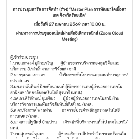
การประชุมหารือ
การจัดทำ (ร่าง) "
Master Plan การพัฒนาโคเนื้อสา
เกต จังหวัดร้อยเอ็ด"
เมื่อวันที่
27 เมษายน 2569 เวลา 10.00 น.
ผ่านทางการประชุมออนไลน์ผ่านสื่ออิเล็กทรอนิกส์ (
Zoom Cloud
Meeting)
ผู้เข้าร่วมประชุม
1. นายเอกพงศ์ มุสิกะเจริญ ผู้อำนวยการบริหารกองทุนวิจัยและ
นวัตกรรม 3/สำนักงานการวิจัยแห่งชาติ
2.นายชุมพล เยาวภา นักวิเคราะห์นโยบายและแผนชำนาญการ/
กปว.สป.อว
3.ผศ.ดร.พันทิพย์ ปิยะทัศนานนท์ ผู้รักษาการแทนผู้อำนวยการเทคโน
ธานี/มหาวิทยาลัยเทคโนโลยีสุรนารี (มทส.)
4.ผศ.ดร.ศิริลักษณ์ ชุมเขียว ผู้ช่วยผู้อำนวยการเทคโนธานี ฝ่าย
บริการวิชาการและพันธกิจสัมพันธ์กับสังคม/มทส.
5.ศ.ดร.รังสรรค์ พาลพ่าย อาจารย์ประจำหลักสูตร เทคโนโลยี
การเกษตร/มทส.
6.นางสาวณัฐนิตย์ ป่วนปาน เจ้าหน้าที่บริหารงานทั่วไป เทคโนธานี/
มทส.
7.นายสุบรรณ์ ทุมมา ผู้ช่วยอธิการบดีประจำวิทยาเขตร้อยเอ็ด