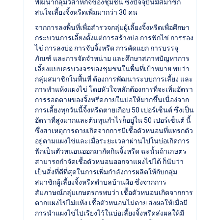
พัฒนากลุ่มวิสาหกิจของชุมชน ซึ่งปัจจุบันมีสมาชิก
สนใจเลี้ยงจิ้งหรีดเพิ่มมากว่า 30 คน
จากการลงพื้นที่เพื่อสำรวจกลุ่มผู้เลี้ยงจิ้งหรีดเพื่อศึกษา
กระบวนการเลี้ยงตั้งแต่การสร้างบ่อ การฟักไข่ การรอง
ไข่ การลงบ่อ การจับจิ้งหรีด การคัดแยก การบรรจุ
ภัณฑ์ และการจัดจำหน่าย และศึกษาสภาพปัญหาการ
เลี้ยงแบบครบวงจรของชุมชนในพื้นที่เป้าหมาย พบว่า
กลุ่มสมาชิกในพื้นที่ ต้องการพัฒนาระบบการเลี้ยง และ
การทำแห้งแผงไข่ โดยหัวใจหลักต้องการที่จะเพิ่มอัตรา
การรอดตายของจิ้งหรีดภายในบ่อให้มากขึ้นเนื่อง่จาก
การเลี้ยงทุกวันนี้จิ้งหรีดตายเกือบ 50 เปอร์เซ็นต์ ซึ่งเป็น
อัตราที่สูงมากและต้นทุนกำไรก็อยู่ใน 50 เปอร์เซ็นต์ นี้
ซึ่งสาเหตุการตายเกิดจากการมีเชื้อตัวหนอนที่แทรกตัว
อยู่ตามแผงไข่และเมื่อระยะเวลาผ่านไปในบ่อเกิดการ
ฟักเป็นตัวหนอนออกมากัดกินจิ้งหรีด ฉะนั้นถ้าเกษตร
สามารถกำจัดเชื้อตัวหนอนออกจาแผงไข่ได้ ก็นับว่า
เป็นสิ่งที่ดีที่สุดในการเพิ่มกำลังการผลิตให้กับกลุ่ม
สมาชิกผู้เลี้ยงจิ้งหรีดตำบลบ้านผือ ซึ่งจากการ
สัมภาษณ์กลุ่มเกษตรกรพบว่า เชื้อตัวหนอนเกิดจากการ
ตากแผงไข่ไม่แห้ง เชื้อตัวหนอนไม่ตาย ส่งผลให้เมื่อมี
การนำแผงไข่ไปเรียงไว้ในบ่อเลี้ยงจิ้งหรีดส่งผลให้มี