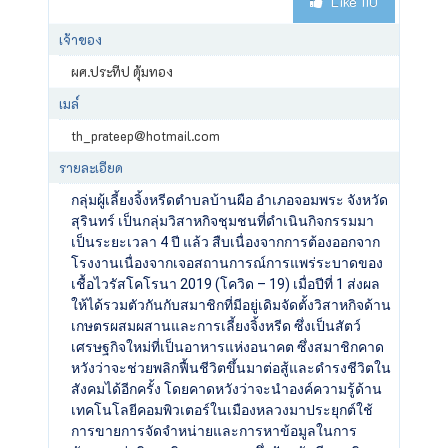
Like
110
เจ้าของ
ผศ.ประทีป ตุ้มทอง
เมล์
th_prateep@hotmail.com
รายละเอียด
กลุ่มผู้เลี้ยงจิ้งหรีดตำบลบ้านผือ อำเภอจอมพระ จังหวัด
สุรินทร์ เป็นกลุ่มวิสาหกิจชุมชนที่ดำเนินกิจกรรมมา
เป็นระยะเวลา 4 ปี แล้ว สืบเนื่องจากการต้องออกจาก
โรงงานเนื่องจากเจอสถานการณ์การแพร่ระบาดของ
เชื้อไวรัสโคโรนา 2019 (โควิด – 19) เมื่อปีที่ 1 ส่งผล
ให้ได้รวมตัวกันกับสมาชิกที่มีอยู่เดิมจัดตั้งวิสาหกิจด้าน
เกษตรผสมผสานและการเลี้ยงจิ้งหรีด ซึ่งเป็นสัตว์
เศรษฐกิจใหม่ที่เป็นอาหารแห่งอนาคต ซึ่งสมาชิกคาด
หวังว่าจะช่วยพลิกฟื้นชีวิตขึ้นมาต่อสู้และดำรงชีวิตใน
สังคมได้อีกครั้ง โดยคาดหวังว่าจะนำองค์ความรู้ด้าน
เทคโนโลยีคอมพิวเตอร์ในเมืองหลวงมาประยุกต์ใช้
การขายการจัดจำหน่ายและการหาข้อมูลในการ