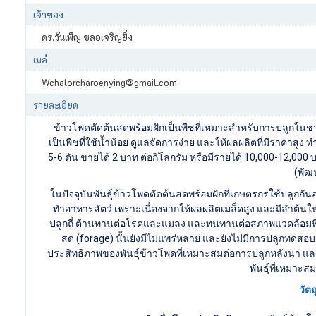
เจ้าของ
ดร.วันเพ็ญ ชลอเจริญยิ่ง
เมล์
Wchalorcharoenying@gmail.com
รายละเอียด
ข้าวโพดตัดต้นสดพร้อมฝักเป็นพืชที่เหมาะสำหรับการปลูกในช่วง
เป็นพืชที่ใช้น้ำน้อย ดูแลจัดการง่าย และให้ผลผลิตที่มีราคาสู
5-6 ตัน ขายได้ 2 บาท ต่อกิโลกรัม หรือมีรายได้ 10,000-12,000 
(พัฒ
ในปัจจุบันพันธุ์ข้าวโพดตัดต้นสดพร้อมฝักที่เกษตรกรใช้ปลูกกันอย
ทำอาหารสัตว์ เพราะเนื่องจากให้ผลผลิตเมล็ดสูง และมีลำต้น
ปลูกถี่ ต้านทานต่อโรคและแมลง และทนทานต่อสภาพแวดล้อมที่ไม
สด (forage) นั้นยังมีไม่แพร่หลาย และยังไม่มีการปลูกทดสอบชน
ประสิทธิภาพของพันธุ์ข้าวโพดที่เหมาะสมต่อการปลูกหลังนา และ
พันธุ์ที่เหมาะ
วัต