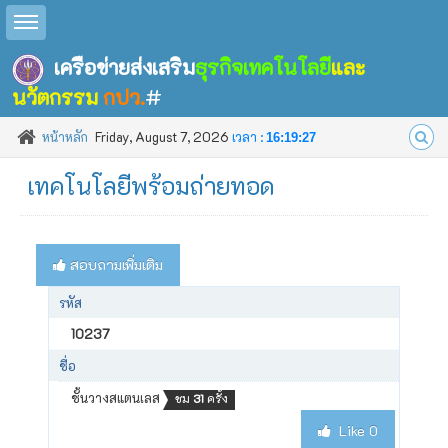
Toggle sidebar
เครือข่ายส่งเสริม
ธุรกิจเทคโนโลยี
และ
นวัตกรรม
กปว.
#
หน้าหลัก
Friday, August 7, 2026
เวลา :
16:19:27
เทคโนโลยีพร้อมถ่ายทอด
สอบถามเพิ่มเติม
รหัส
10237
ชื่อ
ชั้นวางสแตนเลส
ชม
31
ครั้ง
Like
0