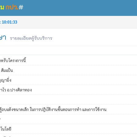
รม
กปว.
#
 :
10:01:33
กษา
รายละเอียดผู้รับบริการ
ส้มแป้น
ญญามิ่ง
ตาไว อ.ปางศิลาทอง
้ ตู้อบแห้งขนาดเล็ก ในการปฎิบัติงานขั้นตอนการทำ และการใช้งาน
9
คโนโลยี