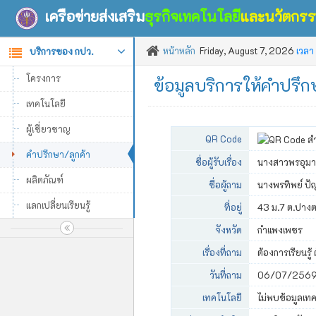
เครือข่ายส่งเสริม
ธุรกิจเทคโนโลยี
และนวัตกร
หน้าหลัก
Friday, August 7, 2026
เวลา
บริการของ กปว.
โครงการ
ข้อมูลบริการให้คำปรึ
เทคโนโลยี
ผู้เชี่ยวชาญ
QR Code
คำปรึกษา/ลูกค้า
ชื่อผู้รับเรื่อง
นางสาวพรอุมา 
ผลิตภัณฑ์
ชื่อผู้ถาม
นางพรทิพย์ ปั
แลกเปลี่ยนเรียนรู้
ที่อยู่
43 ม.7 ต.ปาง
จังหวัด
กำแพงเพชร
เรื่องที่ถาม
ต้องการเรียนรู
วันที่ถาม
06/07/256
เทคโนโลยี
ไม่พบข้อมูลเท